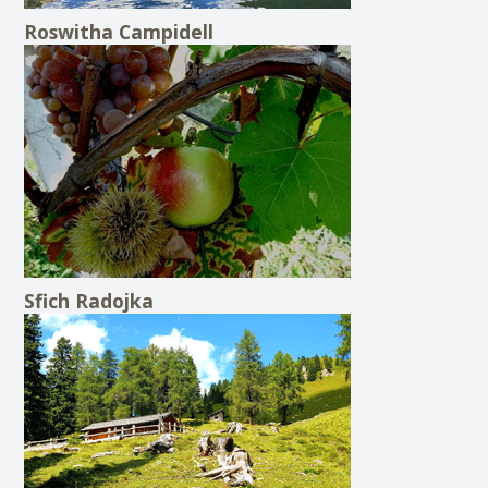
Roswitha Campidell
Sfich Radojka